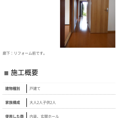
廊下：リフォーム前です。
施工概要
建物種別
戸建て
家族構成
大人2人子供2人
使用した商
内装、玄関ホール